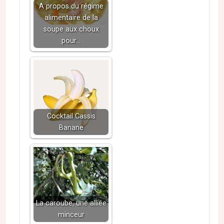
A propos du régime
alimentaire de la
soupe aux choux
pour…
Cocktail Cassis
Banane
La caroube, une alliée
minceur