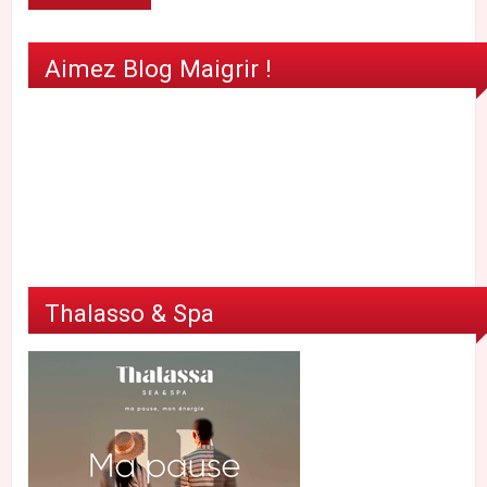
Aimez Blog Maigrir !
Thalasso & Spa