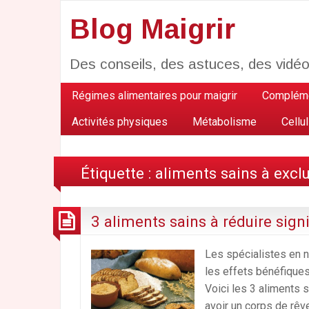
Blog Maigrir
Des conseils, des astuces, des vidé
Régimes alimentaires pour maigrir
Compléme
Activités physiques
Métabolisme
Cellul
Étiquette :
aliments sains à excl
3 aliments sains à réduire sign
Les spécialistes en 
les effets bénéfique
Voici les 3 aliments s
avoir un corps de rêve.