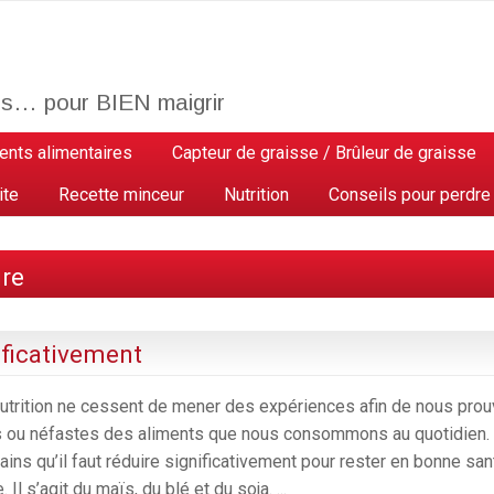
os… pour BIEN maigrir
nts alimentaires
Capteur de graisse / Brûleur de graisse
ite
Recette minceur
Nutrition
Conseils pour perdre
ure
ificativement
nutrition ne cessent de mener des expériences afin de nous prou
s ou néfastes des aliments que nous consommons au quotidien.
ains qu’il faut réduire significativement pour rester en bonne san
 Il s’agit du maïs, du blé et du soja. ...