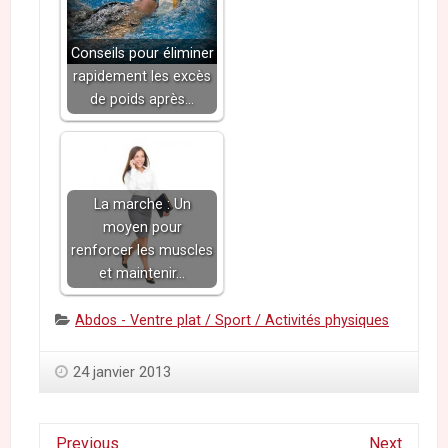
Conseils pour éliminer
rapidement les excès
de poids après…
La marche : Un
moyen pour
renforcer les muscles
et maintenir…
Categories:
Abdos - Ventre plat / Sport / Activités physiques
24 janvier 2013
Previous
Next