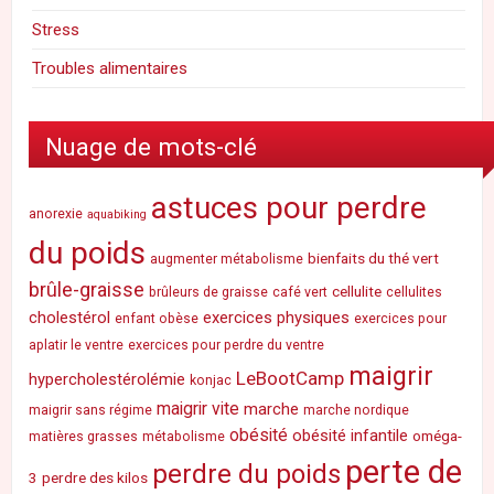
Stress
Troubles alimentaires
Nuage de mots-clé
astuces pour perdre
anorexie
aquabiking
du poids
bienfaits du thé vert
augmenter métabolisme
brûle-graisse
cellulite
brûleurs de graisse
café vert
cellulites
cholestérol
exercices physiques
enfant obèse
exercices pour
aplatir le ventre
exercices pour perdre du ventre
maigrir
LeBootCamp
hypercholestérolémie
konjac
maigrir vite
marche
maigrir sans régime
marche nordique
obésité
obésité infantile
oméga-
matières grasses
métabolisme
perte de
perdre du poids
3
perdre des kilos