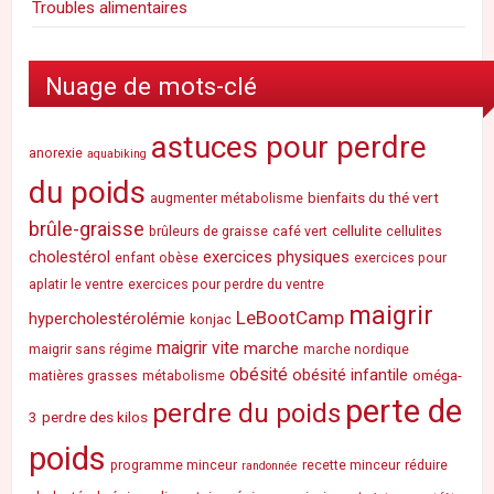
Troubles alimentaires
Nuage de mots-clé
astuces pour perdre
anorexie
aquabiking
du poids
bienfaits du thé vert
augmenter métabolisme
brûle-graisse
cellulite
brûleurs de graisse
café vert
cellulites
cholestérol
exercices physiques
enfant obèse
exercices pour
aplatir le ventre
exercices pour perdre du ventre
maigrir
LeBootCamp
hypercholestérolémie
konjac
maigrir vite
marche
maigrir sans régime
marche nordique
obésité
obésité infantile
oméga-
matières grasses
métabolisme
perte de
perdre du poids
3
perdre des kilos
poids
programme minceur
recette minceur
réduire
randonnée