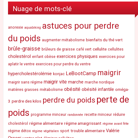
Nuage de mots-clé
astuces pour perdre
anorexie
aquabiking
du poids
bienfaits du thé vert
augmenter métabolisme
brûle-graisse
cellulite
brûleurs de graisse
café vert
cellulites
cholestérol
exercices physiques
enfant obèse
exercices pour
aplatir le ventre
exercices pour perdre du ventre
maigrir
LeBootCamp
hypercholestérolémie
konjac
maigrir vite
marche
maigrir sans régime
marche nordique
obésité
obésité infantile
oméga-
matières grasses
métabolisme
perte de
perdre du poids
3
perdre des kilos
poids
programme minceur
recette minceur
réduire
randonnée
régime alimentaire
régime amaigrissant
cholestérol
régime avant fête
Valérie
trouble alimentaire
régime détox
sport
régime végétalien